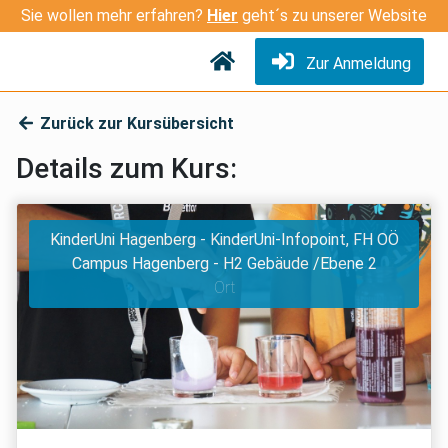
Sie wollen mehr erfahren?
Hier
geht´s zu unserer Website
Zur Anmeldung
Zurück zur Kursübersicht
Details zum Kurs:
KinderUni Hagenberg - KinderUni-Infopoint, FH OÖ
Campus Hagenberg - H2 Gebäude /Ebene 2
Ort