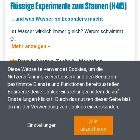
Flüssige Experimente zum Staunen (H415)
… und was Wasser so besonders macht
Ist Wasser wirklich immer gleich? Warum schwimmt 
 Mehr anzeigen 
Physik, Chemie, Technik - Workshop
Diese Webseite verwendet Cookies, um die
23.07.2026: 10:45 - 13:45 Uhr
Nutzererfahrung zu verbessern und den Benutzern
bestimmte Dienste und Funktionen bereitzustellen.
Anmeldung zur Warteliste
Bearbeite deine Cookie-Einstellungen indem du auf
Einstellungen klickst. Durch das nutzen dieser Seite bist
du mit der Verwendung von Cookies einverstanden.
Alle
Einstellungen
akzeptieren
ZUSÄTZLICHE INFOS ZUM KURS