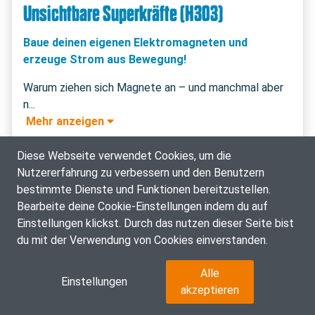
Unsichtbare Superkräfte (H303)
Baue deinen eigenen Elektromagneten und
erzeuge Strom aus Bewegung!
Warum ziehen sich Magnete an – und manchmal aber 
 Mehr anzeigen 
Physik, Chemie, Technik - Workshop
Diese Webseite verwendet Cookies, um die
Nutzererfahrung zu verbessern und den Benutzern
22.07.2026: 07:00 - 10:00 Uhr
bestimmte Dienste und Funktionen bereitzustellen.
Bearbeite deine Cookie-Einstellungen indem du auf
Anmeldung zur Warteliste
Einstellungen klickst. Durch das nutzen dieser Seite bist
du mit der Verwendung von Cookies einverstanden.
Alle
Einstellungen
akzeptieren
ZUSÄTZLICHE INFOS ZUM KURS