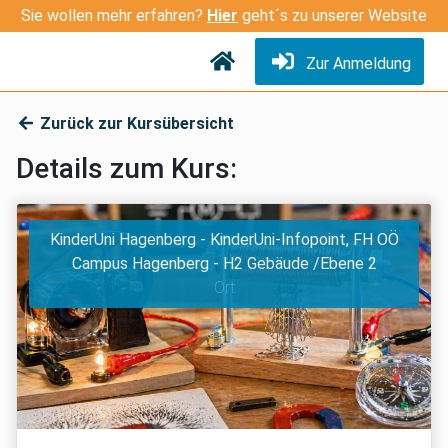
Sie wollen mehr erfahren?
Hier
geht´s zu unserer Website
Zur Anmeldung
Zurück zur Kursübersicht
Details zum Kurs:
KinderUni Hagenberg - KinderUni-Infopoint, FH OÖ
Campus Hagenberg - H2 Gebäude /Ebene 2
Ort