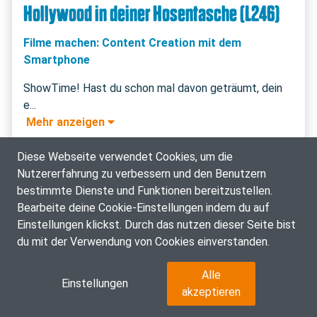
Hollywood in deiner Hosentasche (L246)
Filme machen: Content Creation mit dem
Smartphone
ShowTime! Hast du schon mal davon geträumt, dein 
 Mehr anzeigen 
IT, Medien, Kommunikation - Workshop
Diese Webseite verwendet Cookies, um die
Nutzererfahrung zu verbessern und den Benutzern
14.07.2026: 11:30 - 14:30 Uhr
bestimmte Dienste und Funktionen bereitzustellen.
Bearbeite deine Cookie-Einstellungen indem du auf
Anmeldung zur Warteliste
Einstellungen klickst. Durch das nutzen dieser Seite bist
du mit der Verwendung von Cookies einverstanden.
Alle
Einstellungen
akzeptieren
ZUSÄTZLICHE INFOS ZUM KURS