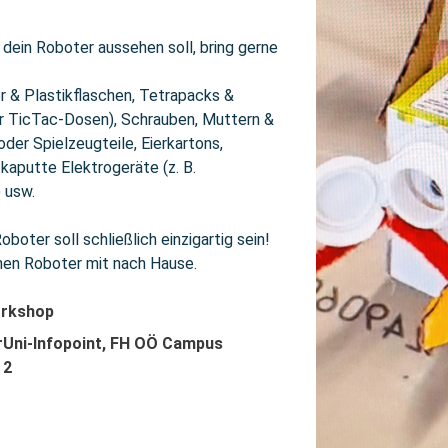
dein Roboter aussehen soll, bring gerne 
r & Plastikflaschen, Tetrapacks & 
r TicTac-Dosen), Schrauben, Muttern & 
der Spielzeugteile, Eierkartons, 
kaputte Elektrogeräte (z. B. 
usw.

boter soll schließlich einzigartig sein! 
nen Roboter mit nach Hause.
orkshop
rUni-Infopoint, FH OÖ Campus
 2