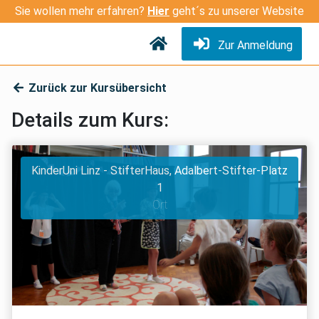
Sie wollen mehr erfahren?
Hier
geht´s zu unserer Website
Zur Anmeldung
Zurück zur Kursübersicht
Details zum Kurs:
KinderUni Linz - StifterHaus, Adalbert-Stifter-Platz
1
Ort