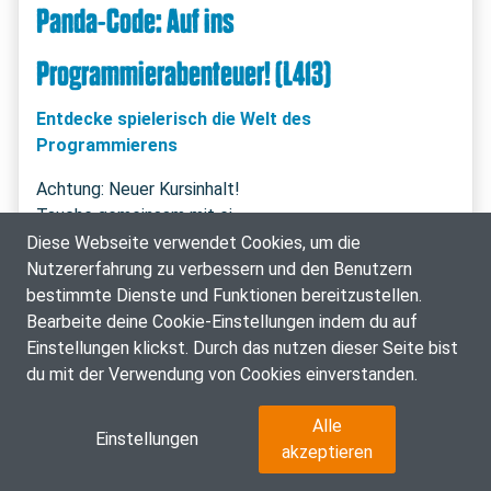
Panda-Code: Auf ins
Programmierabenteuer! (L413)
Entdecke spielerisch die Welt des
Programmierens
Achtung: Neuer Kursinhalt!

 Mehr anzeigen 
Diese Webseite verwendet Cookies, um die
Nutzererfahrung zu verbessern und den Benutzern
IT, Medien, Kommunikation - Workshop
bestimmte Dienste und Funktionen bereitzustellen.
Bearbeite deine Cookie-Einstellungen indem du auf
16.07.2026: 07:00 - 10:00 Uhr
Einstellungen klickst. Durch das nutzen dieser Seite bist
du mit der Verwendung von Cookies einverstanden.
Anmeldung zur Warteliste
Alle
Einstellungen
akzeptieren